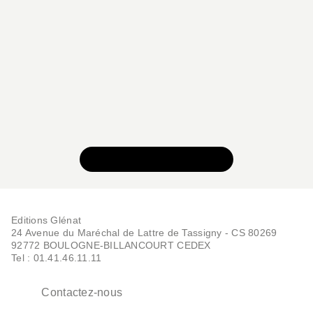
Bernard Khattou
28/09/2022
VOIR TOUTE LA SÉRIE
Editions Glénat
24 Avenue du Maréchal de Lattre de Tassigny - CS 80269
92772 BOULOGNE-BILLANCOURT CEDEX
Tel : 01.41.46.11.11
Contactez-nous