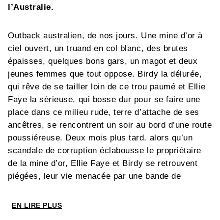
l’Australie.
Outback australien, de nos jours. Une mine d’or à
ciel ouvert, un truand en col blanc, des brutes
épaisses, quelques bons gars, un magot et deux
jeunes femmes que tout oppose. Birdy la délurée,
qui rêve de se tailler loin de ce trou paumé et Ellie
Faye la sérieuse, qui bosse dur pour se faire une
place dans ce milieu rude, terre d’attache de ses
ancêtres, se rencontrent un soir au bord d’une route
poussiéreuse. Deux mois plus tard, alors qu’un
scandale de corruption éclabousse le propriétaire
de la mine d’or, Ellie Faye et Birdy se retrouvent
piégées, leur vie menacée par une bande de
crapules armées prêtes à tout pour s’emparer d’un
juteux magot, que Birdy considère comme son
EN LIRE PLUS
héritage. La journée s’annonce explosive...