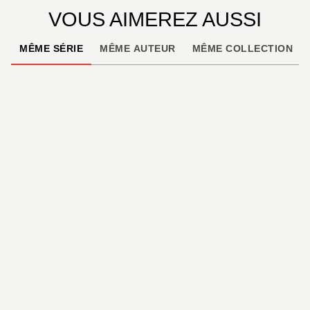
VOUS AIMEREZ AUSSI
MÊME SÉRIE
MÊME AUTEUR
MÊME COLLECTION
BD AVENTURE, WESTERN ET POLAR
A Prix d'Or - Tome 02
Nathalie Sergeef