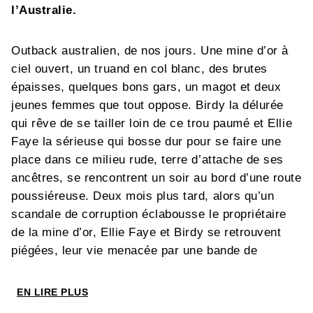
l’Australie.
Outback australien, de nos jours. Une mine d’or à
ciel ouvert, un truand en col blanc, des brutes
épaisses, quelques bons gars, un magot et deux
jeunes femmes que tout oppose. Birdy la délurée
qui rêve de se tailler loin de ce trou paumé et Ellie
Faye la sérieuse qui bosse dur pour se faire une
place dans ce milieu rude, terre d’attache de ses
ancêtres, se rencontrent un soir au bord d’une route
poussiéreuse. Deux mois plus tard, alors qu’un
scandale de corruption éclabousse le propriétaire
de la mine d’or, Ellie Faye et Birdy se retrouvent
piégées, leur vie menacée par une bande de
crapules armées prêtes à tout pour s’emparer d’un
juteux magot, que Birdy considère comme son
EN LIRE PLUS
héritage. La journée s’annonce explosive... Au