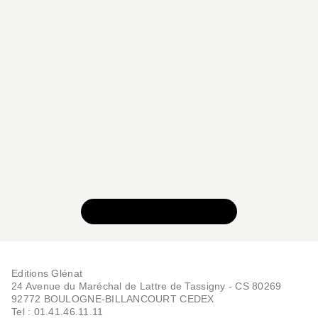
VOIR TOUTE LA SÉRIE
Editions Glénat
24 Avenue du Maréchal de Lattre de Tassigny - CS 80269
92772 BOULOGNE-BILLANCOURT CEDEX
Tel : 01.41.46.11.11