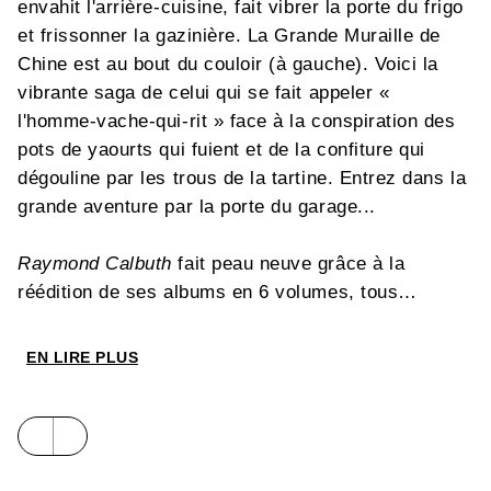
envahit l'arrière-cuisine, fait vibrer la porte du frigo
et frissonner la gazinière. La Grande Muraille de
Chine est au bout du couloir (à gauche). Voici la
vibrante saga de celui qui se fait appeler «
l'homme-vache-qui-rit » face à la conspiration des
pots de yaourts qui fuient et de la confiture qui
dégouline par les trous de la tartine. Entrez dans la
grande aventure par la porte du garage...
Raymond Calbuth
fait peau neuve grâce à la
réédition de ses albums en 6 volumes, tous
présentés avec une nouvelle maquette et de
nouvelles couvertures. Le septième tome, qui
EN LIRE PLUS
paraîtra en octobre, sera une véritable nouveauté !
Le nouveau Calbuth, on l'attendait depuis longtemps
et on va être gâté ! ! !