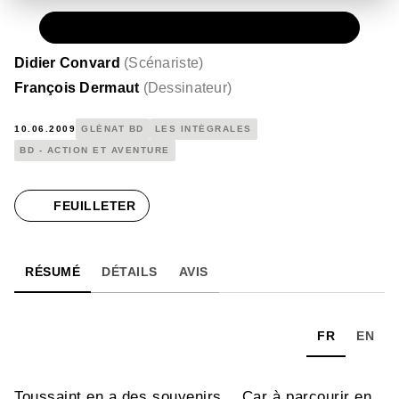
PAPIER
15,00 €
Didier Convard
(
Scénariste
)
François Dermaut
(
Dessinateur
)
10.06.2009
GLÉNAT BD
LES INTÉGRALES
BD - ACTION ET AVENTURE
FEUILLETER
RÉSUMÉ
DÉTAILS
AVIS
FR
EN
Toussaint en a des souvenirs… Car à parcourir en