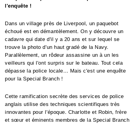
l'enquête !
Dans un village près de Liverpool, un paquebot
échoué est en démantèlement. On y découvre un
cadavre qui date d'il y a 20 ans et sur lequel se
trouve la photo d'un haut gradé de la Navy.
Parallèlement, un rôdeur assassine un à un les
veilleurs qui l'ont surpris sur le bateau. Tout cela
dépasse la police locale… Mais c'est une enquête
pour la Special Branch !
Cette ramification secrète des services de police
anglais utilise des techniques scientifiques très
innovantes pour l'époque. Charlotte et Robin, frère
et sœur et éminents membres de la Special Branch
sont dépêchés sur les lieux pour élucider le
mystère... Pour cette nouvelle série à suspense,