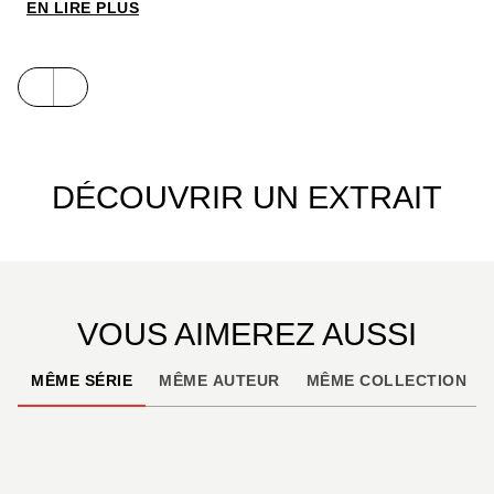
EN LIRE PLUS
Roger Seiter revient dans les ruelles sombres de
villes d'Angleterre qu'il affectionne tant avec de
nouveaux personnages d'enquêteurs à qui Hamo
donne vie avec son trait nerveux et élégant.
DÉCOUVRIR UN EXTRAIT
VOUS AIMEREZ AUSSI
MÊME SÉRIE
MÊME AUTEUR
MÊME COLLECTION