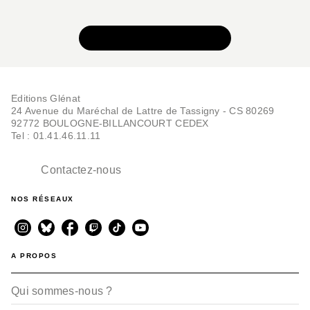
VOIR TOUTE LA SÉRIE
BD AVENTURE, WESTERN ET POLAR
Editions Glénat
Special Branch - Tome
24 Avenue du Maréchal de Lattre de Tassigny - CS 80269
05
92772 BOULOGNE-BILLANCOURT CEDEX
Roger Seiter
Hamo
Tel : 01.41.46.11.11
06/05/2015
Contactez-nous
NOS RÉSEAUX
A PROPOS
Qui sommes-nous ?
BD AVENTURE, WESTERN ET POLAR
Special Branch - Tome