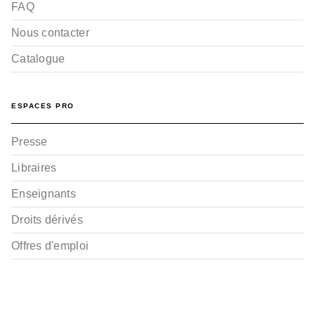
04
FAQ
Roger Seiter
Hamo
Nous contacter
08/01/2014
Catalogue
ESPACES PRO
Presse
Libraires
BD AVENTURE, WESTERN ET POLAR
Enseignants
Special Branch - Tome
03
Roger Seiter
Droits dérivés
Hamo
28/11/2012
Offres d'emploi