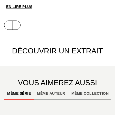
défunt père ? Trois générations de vignerons se
EN LIRE PLUS
succèderont pour former cette fresque historique et
familiale très documentée.
DÉCOUVRIR UN EXTRAIT
VOUS AIMEREZ AUSSI
MÊME SÉRIE
MÊME AUTEUR
MÊME COLLECTION