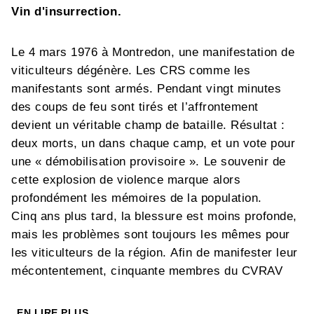
Vin d'insurrection.
Le 4 mars 1976 à Montredon, une manifestation de
viticulteurs dégénère. Les CRS comme les
manifestants sont armés. Pendant vingt minutes
des coups de feu sont tirés et l’affrontement
devient un véritable champ de bataille. Résultat :
deux morts, un dans chaque camp, et un vote pour
une « démobilisation provisoire ». Le souvenir de
cette explosion de violence marque alors
profondément les mémoires de la population.
Cinq ans plus tard, la blessure est moins profonde,
mais les problèmes sont toujours les mêmes pour
les viticulteurs de la région. Afin de manifester leur
mécontentement, cinquante membres du CVRAV
(Comité Régional d’Action Viticole) s’emparent d’un
navire italien au large de Sète : l’Ampelos. Cette
EN LIRE PLUS