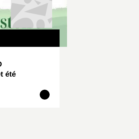
D
t été