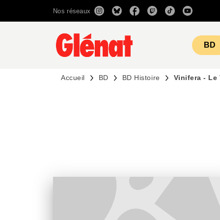
Nos réseaux
MENU
RECHERCHE
CONTENU
BD
Accueil
BD
BD Histoire
Vinifera - Le