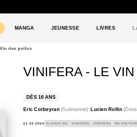
PIED DE PAGE
MANGA
JEUNESSE
LIVRES
L
 Vin des poilus
VINIFERA - LE VI
DÈS
16
ANS
Eric Corbeyran
(
Scénariste
)
Lucien Rollin
(
Dess
21.02.2024
GLÉNAT BD
VINIFERA
VINIFERA
BD HISTOI