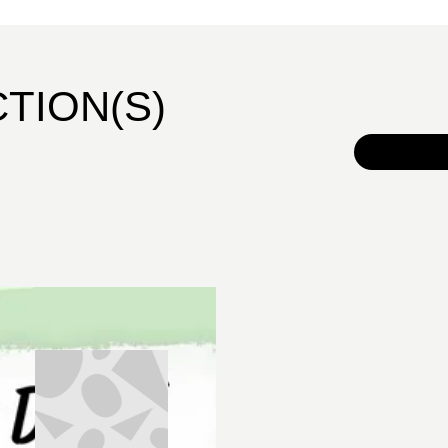
CTION(S)
TOUS 