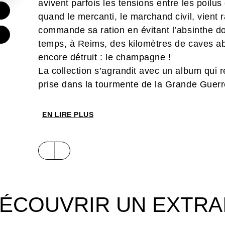
avivent parfois les tensions entre les poilus 
€
quand le mercanti, le marchand civil, vient r
commande sa ration en évitant l’absinthe d
temps, à Reims, des kilomètres de caves abr
encore détruit : le champagne !
La collection s’agrandit avec un album qui rev
prise dans la tourmente de la Grande Guerr
production au cours de laquelle le marché 
portrait documenté qui rend hommage à la d
EN LIRE PLUS
l’effort de guerre des femmes pendant le con
ÉCOUVRIR UN EXTRA