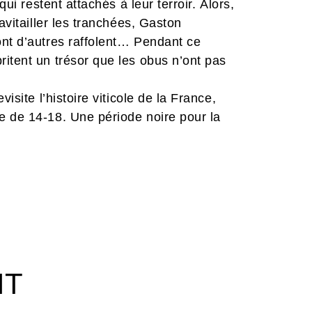
qui restent attachés à leur terroir. Alors,
avitailler les tranchées, Gaston
ont d’autres raffolent… Pendant ce
itent un trésor que les obus n’ont pas
isite l’histoire viticole de la France,
e de 14-18. Une période noire pour la
mondial du vin prend un tournant. Un
iversité des cépages et nous rappelle
flit.
IT