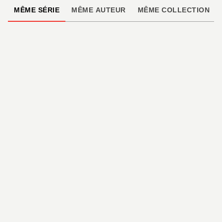
MÊME SÉRIE
MÊME AUTEUR
MÊME COLLECTION
DOCUMENTAIRES ET LIVRES
D'ACTIVITÉS
Architectures du
monde
Brendan Kearney
16/09/2020