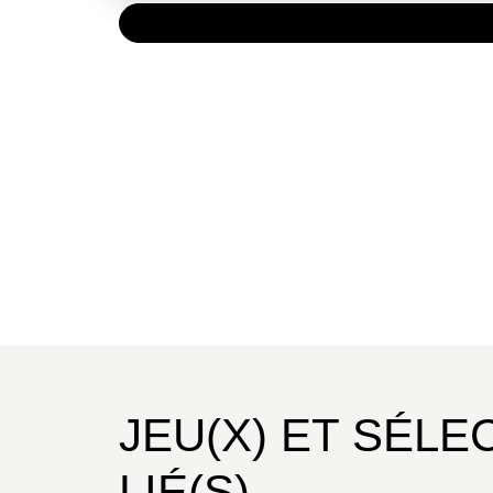
PAPIER
16,50 
JEU(X) ET SÉLE
LIÉ(S)