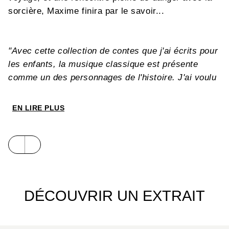
sorcière, Maxime finira par le savoir...
"Avec cette collection de contes que j'ai écrits pour
les enfants, la musique classique est présente
comme un des personnages de l'histoire. J'ai voulu
que les petits, captivés par un récit merveilleux,
laissent venir en eux, tout naturellement, les
EN LIRE PLUS
émotions si extraordinaires que l'on doit aux grands
compositeurs. Des émotions que l'on n'oublie
jamais..."
Marlène Jobert
Découvrez ce conte, pour les enfants
à partir
de
5
ans
, dans un
livre audio avec CD et
DÉCOUVRIR UN EXTRAIT
flashcode,
raconté par
Marlène Jobert.