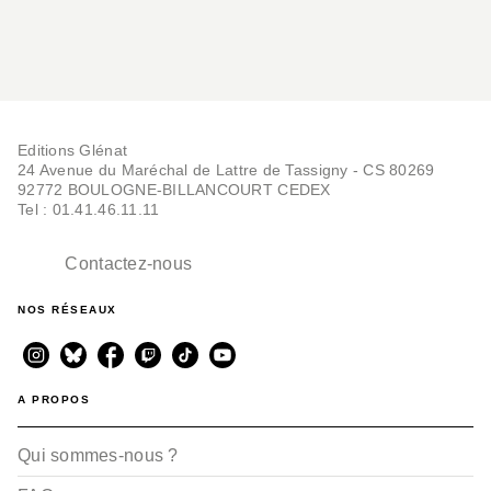
GLÉNAT JEUNESSE
Mon Ariel à moi
Susie Morgenstern
Editions Glénat
Aliyah Morgenstern
24 Avenue du Maréchal de Lattre de Tassigny - CS 80269
Louis Thomas
92772 BOULOGNE-BILLANCOURT CEDEX
02/10/2024
Tel : 01.41.46.11.11
RÉCOMPENSÉ
Contactez-nous
NOS RÉSEAUX
A PROPOS
ALBUMS, LIVRES À ÉCOUTER
Moi, j'aime (pas) les
Qui sommes-nous ?
livres
Mariajo Ilustrajo
Susie Morgenstern