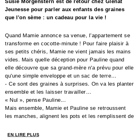
Susie Morgenstern est de retour chez Glénat
Jeunesse pour parler aux enfants des graines
que l'on sème : un cadeau pour la vie !
Quand Mamie annonce sa venue, l’appartement se
transforme en cocotte-minute ! Pour faire plaisir à
ses petits chéris, Mamie ne vient jamais les mains
vides. Mais quelle déception pour Pauline quand
elle découvre que sa grand-mère n'a prévu pour elle
qu'une simple enveloppe et un sac de terre…
- Ce sont des graines à surprises. On va les planter
ensemble et les laisser travailler…
« Nul », pense Pauline...
Mais ensemble, Mamie et Pauline se retroussent
les manches, alignent les pots et les remplissent de
terre. Ces graines vont mettre à rude épreuve la
patience de la petite fille, jusqu’au jour où, à bout
EN LIRE PLUS