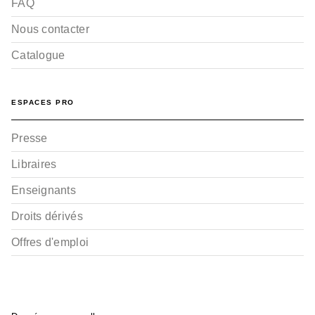
FAQ
Emma Gauthier
04/09/2024
Nous contacter
RÉCOMPENSÉ
Catalogue
ESPACES PRO
Presse
Libraires
ALBUMS, LIVRES À ÉCOUTER
Débordés
Mariajo Ilustrajo
Enseignants
Susie Morgenstern
Emma Gauthier
Droits dérivés
08/02/2023
Offres d'emploi