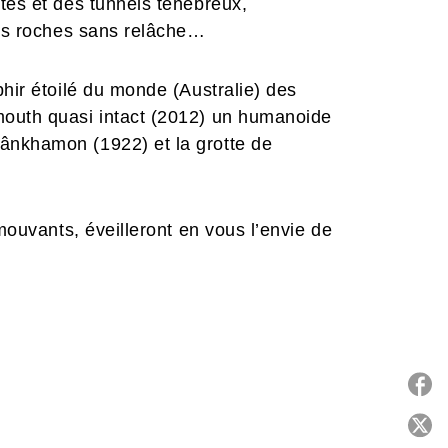
tes et des tunnels ténébreux,
des roches sans relâche…
phir étoilé du monde (Australie) des
mouth quasi intact (2012) un humanoide
ânkhamon (1922) et la grotte de
émouvants, éveilleront en vous l’envie de
P