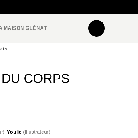
NEWSLETTER
ESPACE PRO / PRESSE
A MAISON GLÉNAT
ain
 DU CORPS
ur
)
Youlie
(
Illustrateur
)