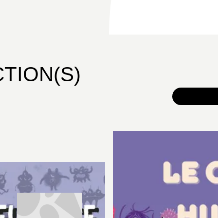
CTION(S)
TOUS 