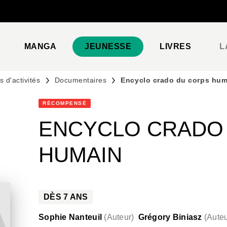
PIED DE PAGE
MANGA
JEUNESSE
LIVRES
L
 d'activités
Documentaires
Encyclo crado du corps hum
RÉCOMPENSÉ
ENCYCLO CRADO
HUMAIN
DÈS
7
ANS
Sophie Nanteuil
(
Auteur
)
Grégory Biniasz
(
Aute