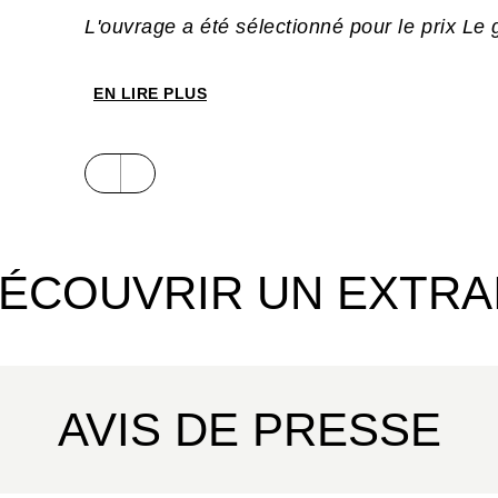
L'ouvrage
a été sélectionné pour le prix Le
catégorie jeunesse (prix est organisé par l
de la Recherche et de l'Espace).
EN LIRE PLUS
ÉCOUVRIR UN EXTRA
AVIS DE PRESSE