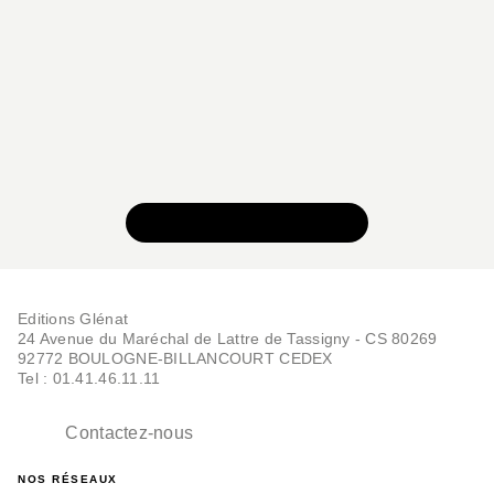
VOIR TOUTE LA SÉRIE
Editions Glénat
24 Avenue du Maréchal de Lattre de Tassigny - CS 80269
92772 BOULOGNE-BILLANCOURT CEDEX
Tel : 01.41.46.11.11
Contactez-nous
NOS RÉSEAUX