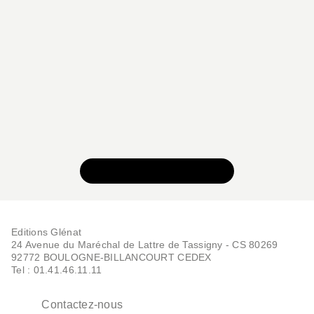
VOIR TOUTE LA SÉRIE
Editions Glénat
24 Avenue du Maréchal de Lattre de Tassigny - CS 80269
92772 BOULOGNE-BILLANCOURT CEDEX
Tel : 01.41.46.11.11
Contactez-nous