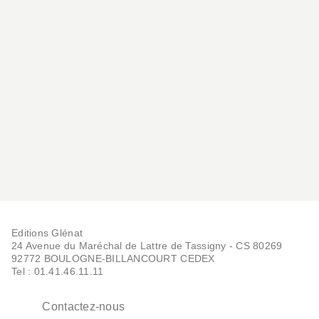
GLÉNAT JEUNESSE
Lettres du Père Noël
Annie Atkins
Fia Tobing
06/11/2024
Editions Glénat
24 Avenue du Maréchal de Lattre de Tassigny - CS 80269
92772 BOULOGNE-BILLANCOURT CEDEX
Tel : 01.41.46.11.11
Contactez-nous