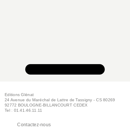
VOIR TOUTE LA COLLECTION
Editions Glénat
24 Avenue du Maréchal de Lattre de Tassigny - CS 80269
92772 BOULOGNE-BILLANCOURT CEDEX
Tel : 01.41.46.11.11
Contactez-nous