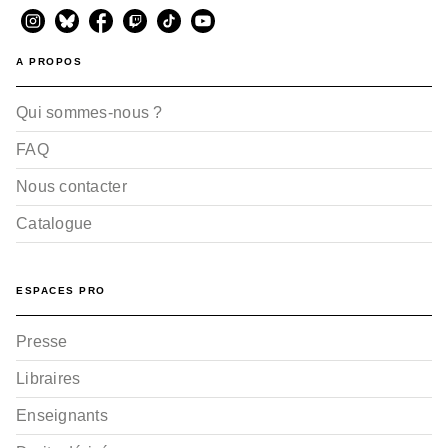
ALBUMS, LIVRES À ÉCOUTER
A PROPOS
Contes et merveilles de
Noël
Mario Urbanet
Qui sommes-nous ?
06/10/2010
FAQ
Nous contacter
Catalogue
ESPACES PRO
ALBUMS, LIVRES À ÉCOUTER
Presse
Petits contes pour rire
Albena Ivanovitch-Lair
Libraires
Mario Urbanet
10/01/2007
Enseignants