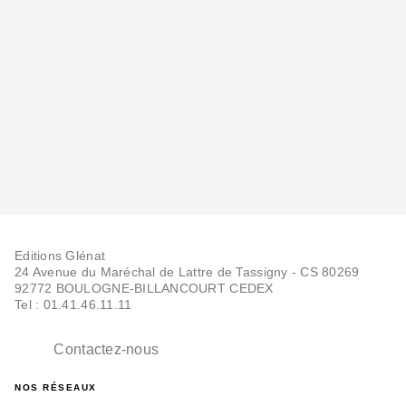
ALBUMS, LIVRES À ÉCOUTER
Coffret 3 contes pour
découvrir l'Egypte, l'…
Marlène Jobert
Editions Glénat
07/10/2015
24 Avenue du Maréchal de Lattre de Tassigny - CS 80269
92772 BOULOGNE-BILLANCOURT CEDEX
Tel : 01.41.46.11.11
Contactez-nous
NOS RÉSEAUX