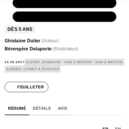
PAPIER
12,00 €
NUMÉRIQUE
7,99 €
DÈS
5
ANS
Ghislaine Dulier
(
Auteur
)
Bérengère Delaporte
(
Illustrateur
)
10.05.2017
GLÉNAT JEUNESSE
SAM & WATSON
SAM & WATSON
ALBUMS, LIVRES À ÉCOUTER
FEUILLETER
RÉSUMÉ
DÉTAILS
AVIS
FR
EN