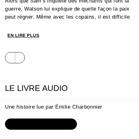
Alors que Sam s’inquiète des méchants qui font la
guerre, Watson lui explique de quelle façon la paix
peut régner. Même avec les copains, il est difficile
de ne jamais se bagarrer. Le secret, c’est de faire
la paix avec soi-même !
EN LIRE PLUS
Chaque histoire vécue par ce duo complice aborde
une thématique spécifique qui fera écho aux
aventures intimes des enfants en leur soufflant un
LE LIVRE AUDIO
message serein et optimiste.
Une histoire lue par Émilie Charbonnier
OÙ ÉCOUTER L'HISTOIRE ?