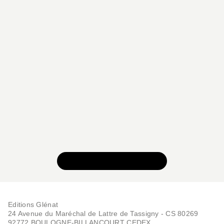
VOIR TOUTE LA SÉRIE
Editions Glénat
24 Avenue du Maréchal de Lattre de Tassigny - CS 80269
92772 BOULOGNE-BILLANCOURT CEDEX