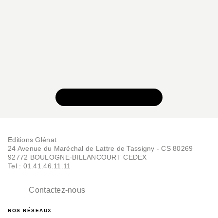
VOIR TOUTE LA SÉRIE
Editions Glénat
24 Avenue du Maréchal de Lattre de Tassigny - CS 80269
92772 BOULOGNE-BILLANCOURT CEDEX
Tel : 01.41.46.11.11
Contactez-nous
NOS RÉSEAUX