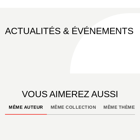
photographe-illustrateur, Doisneau ne manquant
jamais une occasion d’enrichir le fonds de la
célèbre agence Rapho, dont il sera l’un des plus
éminents représentants.
ACTUALITÉS & ÉVÉNEMENTS
Enfin, c’est l’occasion d’inscrire ses images de mer
dans la vaste histoire de la photographie maritime.
VOUS AIMEREZ AUSSI
MÊME AUTEUR
MÊME COLLECTION
MÊME THÈME