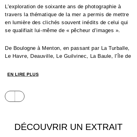
L’exploration de soixante ans de photographie à
travers la thématique de la mer a permis de mettre
en lumière des clichés souvent inédits de celui qui
se qualifiait lui-même de « pêcheur d’images ».
De Boulogne à Menton, en passant par La Turballe,
Le Havre, Deauville, Le Guilvinec, La Baule, l’Île de
Ré, Les Sables-d’Olonne, Saint-Jean-de-Luz,
Marseille, Toulon ou Saint-Tropez…
Allons voir la
EN LIRE PLUS
mer avec Doisneau
est une promenade en bord de
mer, de plages en ports et jusque sous l’eau, en
compagnie de marins pêcheurs, de baigneurs, de
dockers, de plongeurs, de moussaillons d’un jour et
de scaphandriers.
DÉCOUVRIR UN EXTRAIT
C’est aussi une immersion dans la vie d’un