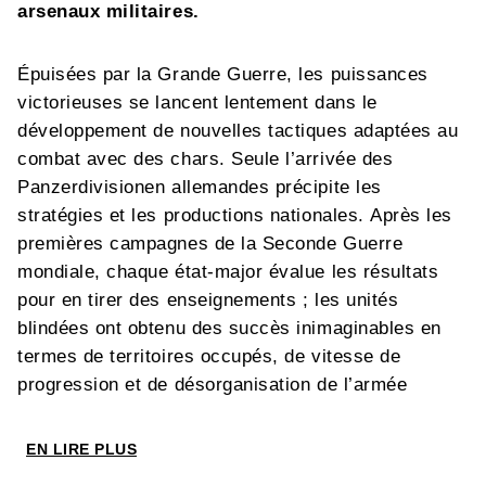
arsenaux militaires.
Épuisées par la Grande Guerre, les puissances
victorieuses se lancent lentement dans le
développement de nouvelles tactiques adaptées au
combat avec des chars. Seule l’arrivée des
Panzerdivisionen allemandes précipite les
stratégies et les productions nationales. Après les
premières campagnes de la Seconde Guerre
mondiale, chaque état-major évalue les résultats
pour en tirer des enseignements ; les unités
blindées ont obtenu des succès inimaginables en
termes de territoires occupés, de vitesse de
progression et de désorganisation de l’armée
adverse. En outre, elles ont mené ces opérations
avec des pertes humaines et un taux de destruction
EN LIRE PLUS
d’éléments non militaires (les dommages