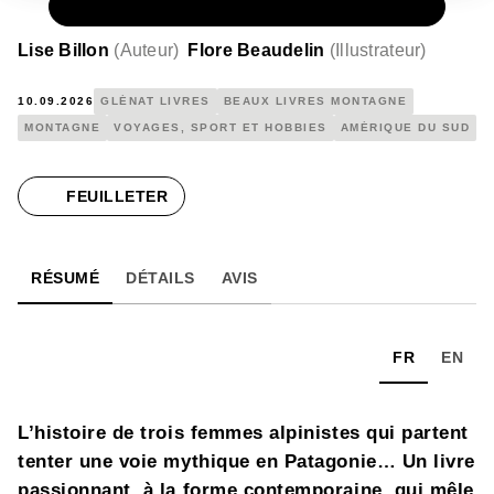
PAPIER
26,00 €
Lise Billon
(
Auteur
)
Flore Beaudelin
(
Illustrateur
)
10.09.2026
GLÉNAT LIVRES
BEAUX LIVRES MONTAGNE
MONTAGNE
VOYAGES, SPORT ET HOBBIES
AMÉRIQUE DU SUD
FEUILLETER
RÉSUMÉ
DÉTAILS
AVIS
FR
EN
L’histoire de trois femmes alpinistes qui partent
tenter une voie mythique en Patagonie… Un livre
passionnant, à la forme contemporaine, qui mêle