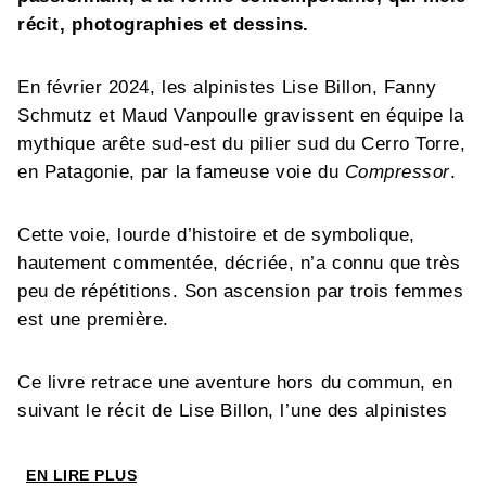
récit, photographies et dessins.
En février 2024, les alpinistes Lise Billon, Fanny
Schmutz et Maud Vanpoulle gravissent en équipe la
mythique arête sud-est du pilier sud du Cerro Torre,
en Patagonie, par la fameuse voie du
Compressor
.
Cette voie, lourde d’histoire et de symbolique,
hautement commentée, décriée, n’a connu que très
peu de répétitions. Son ascension par trois femmes
est une première.
Ce livre retrace une aventure hors du commun, en
suivant le récit de Lise Billon, l’une des alpinistes
les plus douées de sa génération, au travers de
nombreuses photographies et ponctuée
EN LIRE PLUS