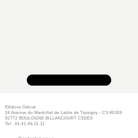
VOIR TOUTE LA COLLECTION
Editions Glénat
24 Avenue du Maréchal de Lattre de Tassigny - CS 80269
92772 BOULOGNE-BILLANCOURT CEDEX
Tel : 01.41.46.11.11