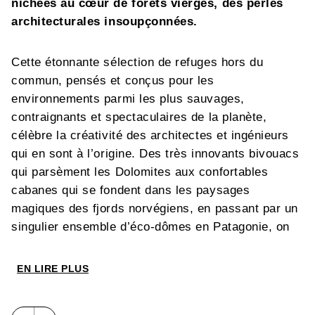
nichées au cœur de forêts vierges, des perles
architecturales insoupçonnées.
Cette étonnante sélection de refuges hors du
commun, pensés et conçus pour les
environnements parmi les plus sauvages,
contraignants et spectaculaires de la planète,
célèbre la créativité des architectes et ingénieurs
qui en sont à l’origine. Des très innovants bivouacs
qui parsèment les Dolomites aux confortables
cabanes qui se fondent dans les paysages
magiques des fjords norvégiens, en passant par un
singulier ensemble d’éco-dômes en Patagonie, on
trouvera ici les secrets de conception et modalités
d’accès à ces quelque trente-quatre refuges
EN LIRE PLUS
d’exception qui, tous, peuvent accueillir
randonneurs et alpinistes pour la nuit. Des écrins