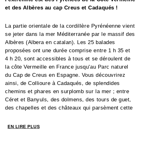
et des Albères au cap Creus et Cadaqués !
La partie orientale de la cordillère Pyrénéenne vient
se jeter dans la mer Méditerranée par le massif des
Albères (Albera en catalan). Les 25 balades
proposées ont une durée comprise entre 1 h 35 et
4 h 20, sont accessibles à tous et se déroulent de
la côte Vermeille en France jusqu'au Parc naturel
du Cap de Creus en Espagne. Vous découvrirez
ainsi, de Collioure à Cadaqués, de splendides
chemins et phares en surplomb sur la mer ; entre
Céret et Banyuls, des dolmens, des tours de guet,
des chapelles et des châteaux qui parsèment cette
région de moyenne montagne riche en histoire.
Célébrées dans les peintures de Dali, inspirantes
EN LIRE PLUS
pour Picasso, Soutine, Maillol et bien d'autres
artistes, la lumière et la beauté de cette région -