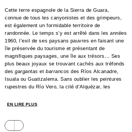
Cette terre espagnole de la Sierra de Guara,
connue de tous les canyonistes et des grimpeurs,
est également un formidable territoire de
randonnée. Le temps s’y est arrêté dans les années
1960, l’exil de ses paysans pauvres en faisant une
île préservée du tourisme et présentant de
magnifiques paysages, une île aux trésors… Ses
plus beaux joyaux se trouvant cachés aux tréfonds
des
gargantas
et
barrancos
des Ríos Alcanadre,
Isuala ou Guatizalema. Sans oublier les peintures
rupestres du Río Vero, la cité d’Alquézar, les
villages de Rodellar, Colungo… Bruno Matéo a
sélectionné pour vous de
somptueuses
EN LIRE PLUS
randonnées pédestres
(41) de tous niveaux et
quelques randos aquatiques
(6) accessibles à
tous.