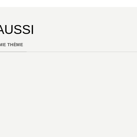
®
®
de GR
et de GR de Pays
.
AUSSI
ME THÈME