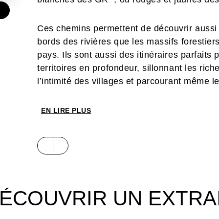
€
Ces chemins permettent de découvrir aussi b
bords des rivières que les massifs forestiers
pays. Ils sont aussi des itinéraires parfaits 
territoires en profondeur, sillonnant les ric
l’intimité des villages et parcourant même l
architecturales des villes.
EN LIRE PLUS
La fantastique couverture territoriale de ces
région, aucun département et aucun environn
histoire déjà longue de la randonnée en Fra
animateurs et de ses bénévoles.
ÉCOUVRIR UN EXTRA
C’est toute la diversité de cet extraordinaire 
cette offre d’évasions toutes proches mais 
proposons de découvrir dans ces pages, grâ