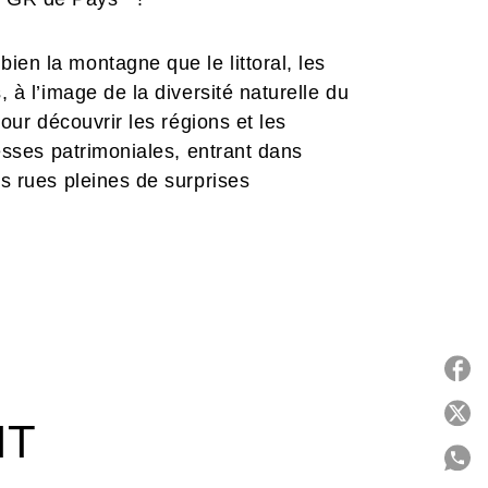
ien la montagne que le littoral, les
, à l’image de la diversité naturelle du
pour découvrir les régions et les
hesses patrimoniales, entrant dans
es rues pleines de surprises
 sentiers balisés, qui n’exclut aucune
ement naturel, est le fruit d’une
nce et du travail exceptionnel de ses
P
IT
maillage territorial, toute la force de
pourtant si riches, que nous vous
ce à une sélection d’une cinquantaine