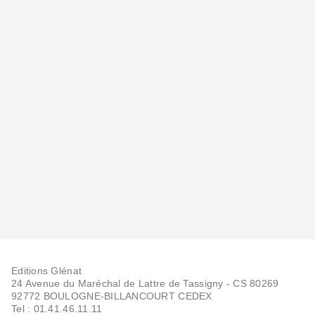
SCIENCES ET HISTOIRE
La Seconde guerre
mondiale à travers les
car…
Jeremy Black
14/10/2020
Editions Glénat
24 Avenue du Maréchal de Lattre de Tassigny - CS 80269
92772 BOULOGNE-BILLANCOURT CEDEX
Tel : 01.41.46.11.11