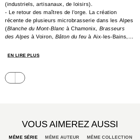
(industriels, artisanaux, de loisirs).
- Le retour des maîtres de l'orge. La création
récente de plusieurs microbrasserie dans les Alpes
(
Blanche du Mont-Blanc
à Chamonix,
Brasseurs
des Alpes
à Voiron,
Bâton du feu
à Aix-les-Bains,
etc.) marque-t-elle un retour vers une industrie qui
fut florissante ?
EN LIRE PLUS
- Les marins de la montagne. Sur les grands lacs,
certaines professions s'apparentent à des activités
maritimes (pêche, transport).
- Les conduites forcées.
- La toute puissance d'EDF dans les Alpes qui a
façonné les paysages physiques et sociaux.
- La vibration du lac du Pontet. ?uvre de land-art de
Pierre Dutrievoz.
VOUS AIMEREZ AUSSI
- Le pergélisol, la glace du sol, est bien plus
présent dans les Alpes que celle des glaciers (entre
MÊME SÉRIE
MÊME AUTEUR
MÊME COLLECTION