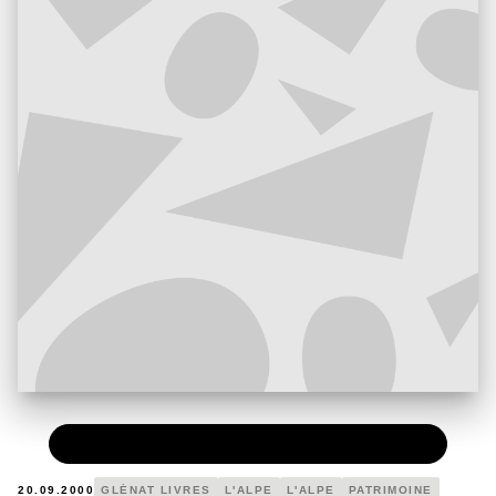
PAPIER
11,89 €
20.09.2000
GLÉNAT LIVRES
L'ALPE
L'ALPE
PATRIMOINE