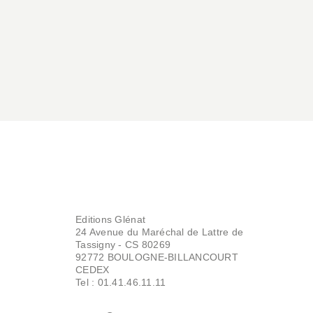
La France sous
l'occupation
Guillaume Picon
18/10/2023
SCIENCES ET HISTOIRE
The Queen
Editions Glénat
Guillaume Picon
24 Avenue du Maréchal de Lattre de
15/05/2019
Tassigny - CS 80269
92772 BOULOGNE-BILLANCOURT
CEDEX
Tel : 01.41.46.11.11