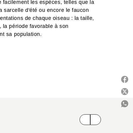
 facilement les espèces, telles que la
 sarcelle d'été ou encore le faucon
entations de chaque oiseau : la taille,
, la période favorable à son
ant sa population.
c la LPO (Ligue de protection des
le référence pour tous les amateurs des
naisseurs. Il est accompagné par une
e un état des lieux des populations
 sous l’effet de multiples facteurs,
 climatique.
P
C