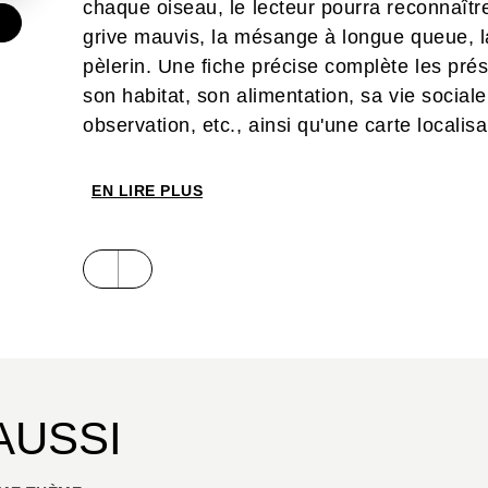
chaque oiseau, le lecteur pourra reconnaître
€
grive mauvis, la mésange à longue queue, la
pèlerin. Une fiche précise complète les prés
son habitat, son alimentation, sa vie sociale
observation, etc., ainsi qu'une carte localis
Entièrement mis à jour en collaboration ave
EN LIRE PLUS
oiseaux), cet ouvrage constitue une véritab
oiseaux, ornithologues en herbe ou non con
introduction signée par un expert, qui dress
d’oiseaux, aujourd’hui en constante évolution
parmi lesquels la pollution et le changement
AUSSI