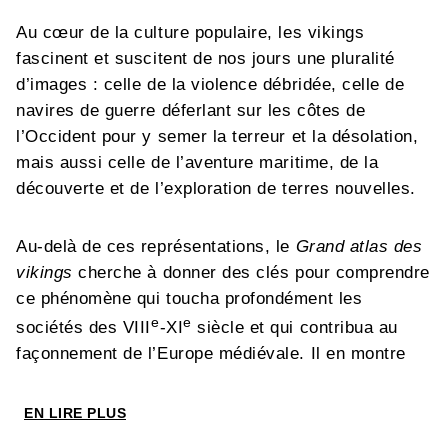
Au cœur de la culture populaire, les vikings
fascinent et suscitent de nos jours une pluralité
d’images : celle de la violence débridée, celle de
navires de guerre déferlant sur les côtes de
l’Occident pour y semer la terreur et la désolation,
mais aussi celle de l’aventure maritime, de la
découverte et de l’exploration de terres nouvelles.
Au-delà de ces représentations, le
Grand atlas des
vikings
cherche à donner des clés pour comprendre
ce phénomène qui toucha profondément les
e
e
sociétés des VIII
-XI
siècle et qui contribua au
façonnement de l’Europe médiévale. Il en montre
les origines, qui sont à rechercher dans les
évolutions internes aux sociétés
EN LIRE PLUS
scandinaves depuis les débuts du premier