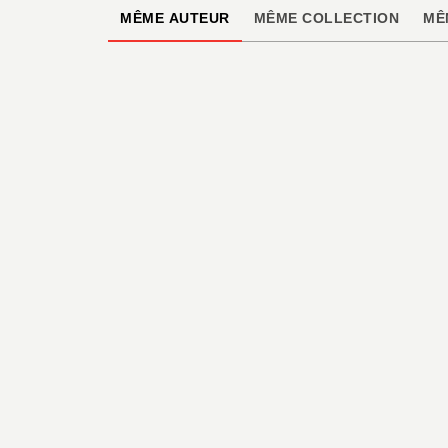
MÊME AUTEUR
MÊME COLLECTION
MÊ
MER
Rencontres sous-
marines
Alexandrine Civard-Racinais
15/10/2014