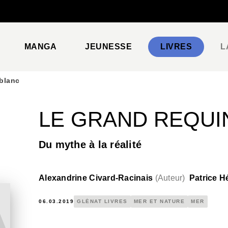
PIED DE PAGE
MANGA
JEUNESSE
LIVRES
L
 blanc
LE GRAND REQUI
Du mythe à la réalité
Alexandrine Civard-Racinais
(
Auteur
)
Patrice H
06.03.2019
GLÉNAT LIVRES
MER ET NATURE
MER