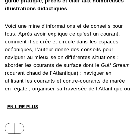
guide pratique, précis et clair aux nombreuses
illustrations didactiques.
Voici une mine d’informations et de conseils pour
tous. Après avoir expliqué ce qu’est un courant,
comment il se crée et circule dans les espaces
océaniques, l’auteur donne des conseils pour
naviguer au mieux selon différentes situations :
aborder les courants de surface dont le
Gulf Stream
(courant chaud de l’Atlantique) ; naviguer en
utilisant les courants et contre-courants de marée
en régate ; organiser sa traversée de l’Atlantique ou
de la Méditerranée en tenant compte des
déplacements d’eau froide ou d’eau chaude à
EN LIRE PLUS
l’échelle planétaire...
Les skippers et plaisanciers amateurs de courses