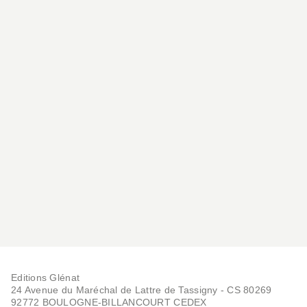
MER
Guide des vents marins
François Vadon
25/05/2005
Editions Glénat
24 Avenue du Maréchal de Lattre de Tassigny - CS 80269
92772 BOULOGNE-BILLANCOURT CEDEX