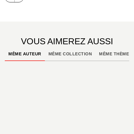
dimension de l’effort.
Cet ouvrage s’adresse donc aux randonneurs
avertis, ceux que les topos-guides qualifient
volontiers de « randonneurs expérimentés », « au
VOUS AIMEREZ AUSSI
pied sûr ». Et la partie n’est pas toujours facile !
MÊME AUTEUR
MÊME COLLECTION
MÊME THÈME