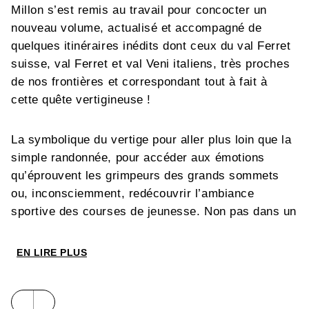
Millon s’est remis au travail pour concocter un
nouveau volume, actualisé et accompagné de
quelques itinéraires inédits dont ceux du val Ferret
suisse, val Ferret et val Veni italiens, très proches
de nos frontières et correspondant tout à fait à
cette quête vertigineuse !
La symbolique du vertige pour aller plus loin que la
simple randonnée, pour accéder aux émotions
qu’éprouvent les grimpeurs des grands sommets
ou, inconsciemment, redécouvrir l’ambiance
sportive des courses de jeunesse. Non pas dans un
vertige maladif, plus proche de la peur panique que
du plaisir de contempler, mais dans un vertige «
EN LIRE PLUS
alpin », né du désir de s’intégrer dans le tableau
grandiose de la nature montagnarde. La note sera
plutôt ludique sans toutefois nier la nécessaire