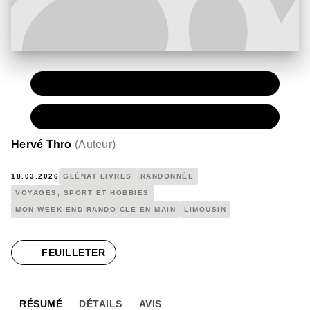
PAPIER
15,00 €
NUMÉRIQUE
10,99 €
Hervé Thro
(
Auteur
)
18.03.2026
GLÉNAT LIVRES
RANDONNÉE
VOYAGES, SPORT ET HOBBIES
MON WEEK-END RANDO CLÉ EN MAIN
LIMOUSIN
FEUILLETER
RÉSUMÉ
DÉTAILS
AVIS