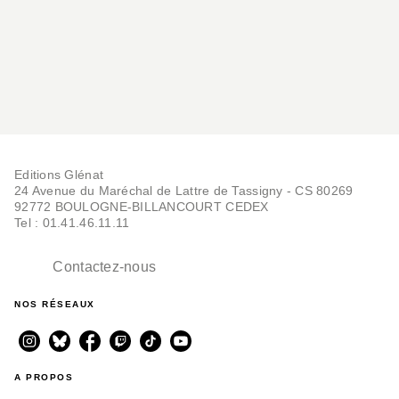
RANDONNÉE
Corrèze
Hervé Thro
Editions Glénat
01/04/2026
24 Avenue du Maréchal de Lattre de Tassigny - CS 80269
92772 BOULOGNE-BILLANCOURT CEDEX
Tel : 01.41.46.11.11
Contactez-nous
NOS RÉSEAUX
RANDONNÉE
Sentiers d'Émilie
A PROPOS
autour de Brive-la-