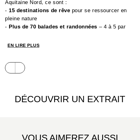
Aquitaine Nord, ce sont :
-
15 destinations de rêve
pour se ressourcer en
pleine nature
-
Plus de 70 balades et randonnées
– 4 à 5 par
destination – et de nombreuses variantes
accessibles au plus grand nombre
EN LIRE PLUS
- Les
traces gps
téléchargeables
-
Et toutes les infos pour des week-ends
réussis :
• Une sélection d’hébergements
• D’autres expériences outdoor
• Des suggestions d’autres balades alentour
DÉCOUVRIR UN EXTRAIT
• Diverses infos patrimoniales
• Les astuces rando
Les destinations :
Vallée de la Dordogne • Beynac • Vallée de
VOUS AIMEREZ AUSSI