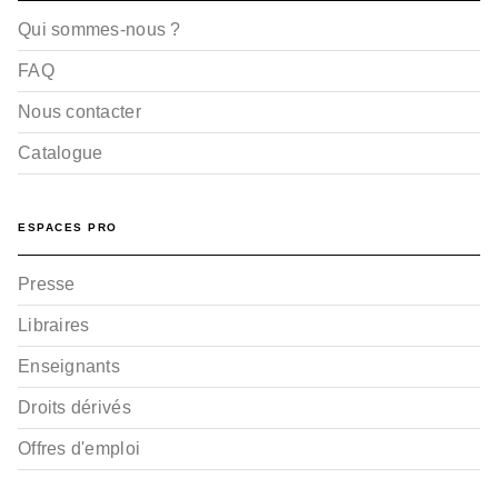
Gaillar…
Hervé Thro
Qui sommes-nous ?
06/03/2024
FAQ
Nous contacter
Catalogue
ESPACES PRO
RANDONNÉE
Presse
Le Guide Rando Vosges
(2e ed)
Libraires
Hervé Thro
06/05/2020
Enseignants
Droits dérivés
Offres d'emploi