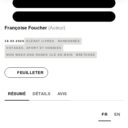
PAPIER
15,00 €
NUMÉRIQUE
10,99 €
Françoise Foucher
(
Auteur
)
18.03.2026
GLÉNAT LIVRES
RANDONNÉE
VOYAGES, SPORT ET HOBBIES
MON WEEK-END RANDO CLÉ EN MAIN
BRETAGNE
FEUILLETER
RÉSUMÉ
DÉTAILS
AVIS
FR
EN