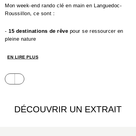
Mon week-end rando clé en main en Languedoc-
Roussillon, ce sont :
-
15 destinations de rêve
pour se ressourcer en
pleine nature
-
Plus de 70 balades et randonnées
– 4 à 5 par
EN LIRE PLUS
destination – et de nombreuses variantes
accessibles au plus grand nombre
- Les
traces gps
téléchargeables
DÉCOUVRIR UN EXTRAIT
-
Et toutes les infos pour des week-ends
réussis :
• Une sélection d’hébergements