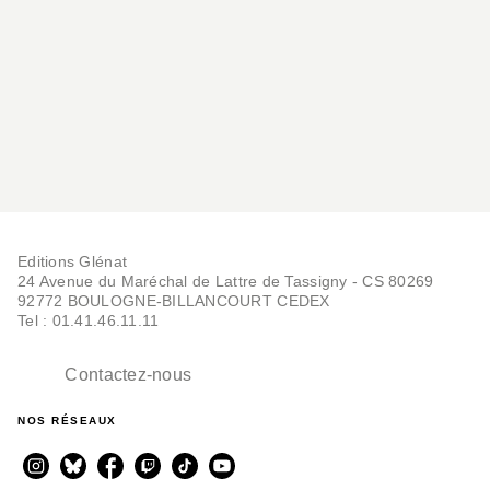
Pyrénées-Orientales • Prades • Ille-sur-Têt • Mont-
Louis • Font-Romeu • Côte Vermeille • Argelès-sur-
Mer • Banyuls-sur-Mer
« ici » partenaire des guides « Mon week-end
rando clé en main » : les voix locales vous font
découvrir les plus beaux coins de nos régions
> https://www.francebleu.fr/emissions/partir-des-
Editions Glénat
bons-plans-pour-des-week-ends-en-france
24 Avenue du Maréchal de Lattre de Tassigny - CS 80269
92772 BOULOGNE-BILLANCOURT CEDEX
Tel : 01.41.46.11.11
Contactez-nous
NOS RÉSEAUX