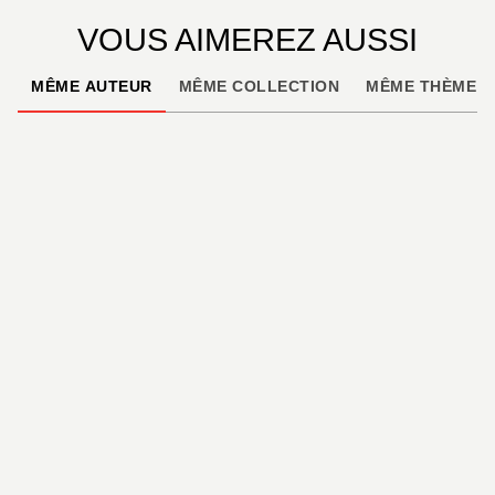
VOUS AIMEREZ AUSSI
• D’autres expériences outdoor
MÊME AUTEUR
MÊME COLLECTION
MÊME THÈME
• Des suggestions d’autres balades alentour
• Diverses infos patrimoniales
• Les astuces rando
Lozère • Margeride • Cévennes • Pont-de-Montvert
• Meyrueis • Villefort • Gard • Saint-Jean-du-Gard •
Le Vigan • Hérault • Lac de Salagou • Saint-Jean-
de-Buèges • Saint-Guilhem-le-Désert • Massif du
Caroux • Aude • Minervois • Pays Cathare •