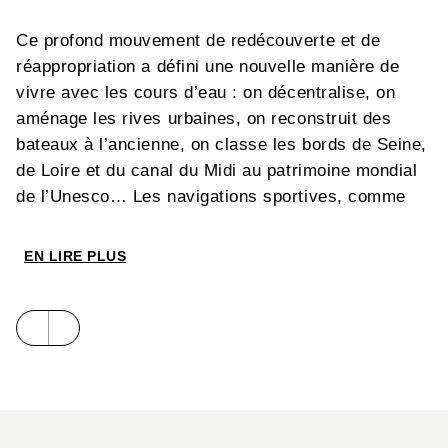
Ce profond mouvement de redécouverte et de
réappropriation a défini une nouvelle manière de
vivre avec les cours d’eau : on décentralise, on
aménage les rives urbaines, on reconstruit des
bateaux à l’ancienne, on classe les bords de Seine,
de Loire et du canal du Midi au patrimoine mondial
de l’Unesco… Les navigations sportives, comme
celles de loisirs en général, multiplient leurs offres
de pratiques. Partout, on fête ces eaux, porteuses
EN LIRE PLUS
d’une flore et d’une faune régénérées. De leur côté,
les transports entrent dans une nouvelle ère.
Économique, sûr et produisant peu de gaz à effet
de serre, le fluvial redresse la tête. En lançant la
construction d’une liaison Seine nord/Escaut à
grand gabarit, l’État participe également à cette
mutation en mettant en avant le caractère innovant