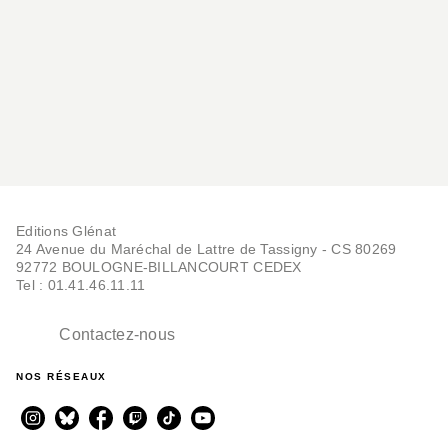
Bernard Le Sueur
• Le temps des basculements (1780-1860)
09/11/2022
• Les compromis du premier âge industriel (1860-
1950)
• Les années 1950 et le second âge des navigations
industrielles
Editions Glénat
24 Avenue du Maréchal de Lattre de Tassigny - CS 80269
e
• Les défis du XXI
siècle.
92772 BOULOGNE-BILLANCOURT CEDEX
Tel : 01.41.46.11.11
Contactez-nous
NOS RÉSEAUX