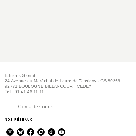
Ecosse - Les clés pour
bien voyager 2e ed
Laurent Cocherel
20/03/2024
Editions Glénat
24 Avenue du Maréchal de Lattre de Tassigny - CS 80269
92772 BOULOGNE-BILLANCOURT CEDEX
Tel : 01.41.46.11.11
Contactez-nous
NOS RÉSEAUX