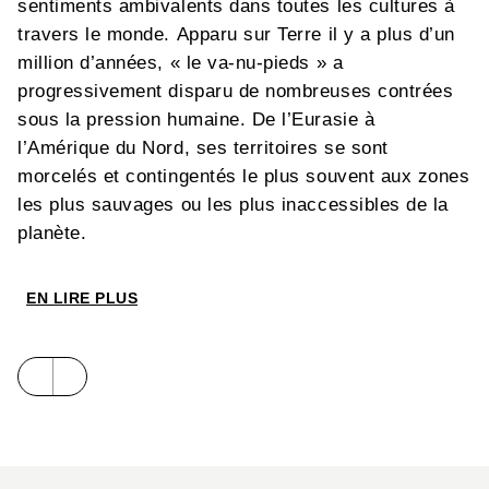
sentiments ambivalents dans toutes les cultures à
travers le monde. Apparu sur Terre il y a plus d’un
million d’années, « le va-nu-pieds » a
progressivement disparu de nombreuses contrées
sous la pression humaine. De l’Eurasie à
l’Amérique du Nord, ses territoires se sont
morcelés et contingentés le plus souvent aux zones
les plus sauvages ou les plus inaccessibles de la
planète.
Photographe et voyageur de renom, l’auteur vous
EN LIRE PLUS
invite à découvrir et explorer ces ultimes
sanctuaires où la présence du plantigrade décuple
la magie de lieux. Par ses images remarquables et
son texte vivant et incarné, Laurent Cocherel nous
interroge également sur la part animale de l’homme,
son rapport au sauvage et aux prédateurs. Pionnier