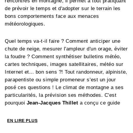
rencontrés en montagne, il permet à tout pratiquant
de prévoir le temps et d'adopter sur le terrain les
bons comportements face aux menaces
météorologiques.
Quel temps va-t-il faire ? Comment anticiper une
chute de neige, mesurer l'ampleur d'un orage, éviter
la foudre ? Comment synthétiser bulletins météo,
cartes techniques, images satellitaires, météo sur
Internet et... bon sens ?! Tout randonneur, alpiniste,
parapentiste ou simple promeneur s'est un jour
posé ces questions ! Le climat de montagne a ses
particularités, la prévision ses méthodes. C'est
pourquoi
Jean-Jacques Thillet
a conçu ce guide
explicatif et accessible à tous, un outil concret pour
savoir lire le ciel et préserver sa sécurité.
EN LIRE PLUS