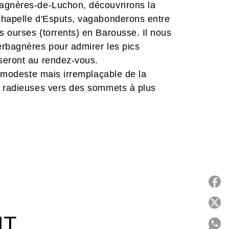
Bagnères-de-Luchon, découvrirons la
chapelle d'Esputs, vagabonderons entre
 ourses (torrents) en Barousse. Il nous
erbagnères pour admirer les pics
seront au rendez-vous.
e modeste mais irremplaçable de la
s radieuses vers des sommets à plus
P
IT