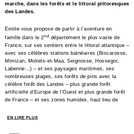
marche, dans les forêts et le littoral pittoresques
des Landes.
Émilie vous propose de partir à l’aventure en
nd
famille dans le 2
département le plus vaste de
France, sur ses sentiers entre le littoral atlantique –
avec ses célèbres stations balnéaires (Biscarosse,
Mimizan, Moliets-et-Maa, Seignosse, Hossegor,
Labenne…) – et ses paysages maritimes, ses
nombreuses plages, ses forêts de pins avec la
célèbre forêt des Landes – plus grande forêt
artificielle d’Europe de l’Ouest et plus grande forêt
de France – et ses zones humides, haut lieu de
biodiversité. Vous partirez à la rencontre de ses
vallées et son riche patrimoine bâti, le tout à
EN LIRE PLUS
travers des itinéraires abordables pour tous.