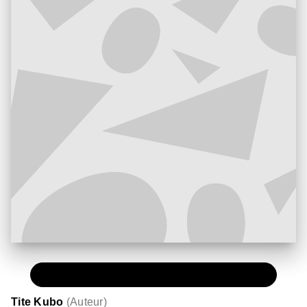
PAPIER
15,50 €
Tite Kubo
(
Auteur
)