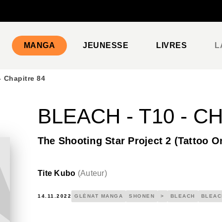
PIED DE PAGE
MANGA
JEUNESSE
LIVRES
L
- Chapitre 84
BLEACH - T10 - C
The Shooting Star Project 2 (Tattoo O
Tite Kubo
(
Auteur
)
14.11.2022
GLÉNAT MANGA
SHONEN
>
BLEACH
BLEAC