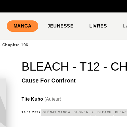
PIED DE PAGE
MANGA
JEUNESSE
LIVRES
L
- Chapitre 106
BLEACH - T12 - C
Cause For Confront
Tite Kubo
(
Auteur
)
14.11.2022
GLÉNAT MANGA
SHONEN
>
BLEACH
BLEAC