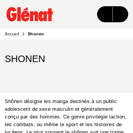
MENU
RECHERCHE
CONTENU
PIED DE PAGE
Accueil
Shonen
SHONEN
Shônen désigne les manga destinés à un public
adolescent de sexe masculin et généralement
conçu par des hommes. Ce genre privilégie laction,
les combats, ou même le sport et les histoires de
lycéens. Le plus souvent le shônen suit une trame