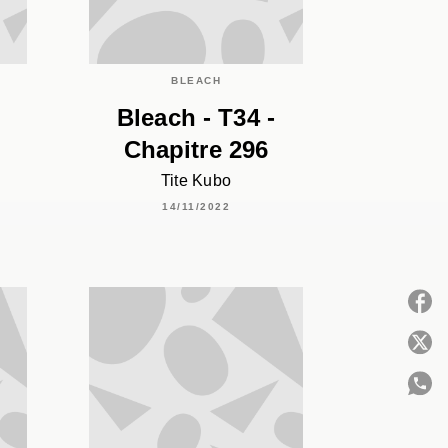
BLEACH
Bleach - T34 -
Chapitre 296
Tite Kubo
14/11/2022
P
C