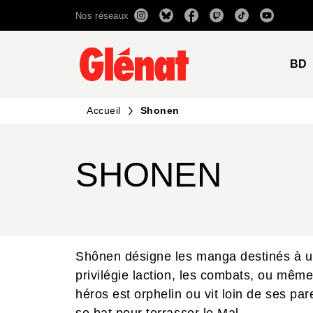
Nos réseaux
MENU
RECHERCHE
CONTENU
BD
Accueil
Shonen
SHONEN
Shônen désigne les manga destinés à u
privilégie laction, les combats, ou même 
héros est orphelin ou vit loin de ses par