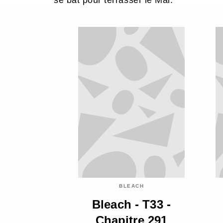
se bat pour terrasser le Mal.
BLEACH
Bleach - T33 -
Chapitre 291