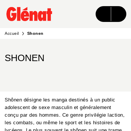
MENU
RECHERCHE
CONTENU
PIED DE PAGE
Accueil
Shonen
SHONEN
Shônen désigne les manga destinés à un public
adolescent de sexe masculin et généralement
conçu par des hommes. Ce genre privilégie laction,
les combats, ou même le sport et les histoires de
lycéens. Le plus souvent le shônen suit une trame