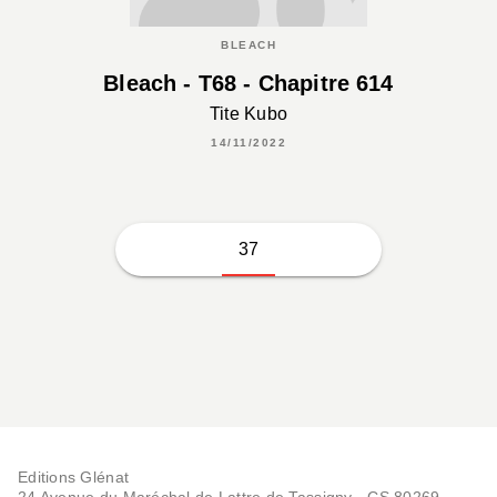
BLEACH
Bleach - T68 - Chapitre 614
Tite Kubo
14/11/2022
37
Editions Glénat
24 Avenue du Maréchal de Lattre de Tassigny - CS 80269